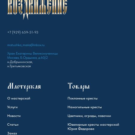
+7 (929) 659-51-93
matushka_maria@inbox.ru
Храм Екатерины Великомученицы
Москва, Б.Ордынка, д.60/2
м.Добрынинская,
м.Третьяковская
Мастерская
Товары
О мастерской
Поклонные кресты
Услуги
Намогильные кресты
Новости
Цветники, ограды, лавочки
Статьи
Ювелирные кресты мастерской
Юрия Федорова
Заказ