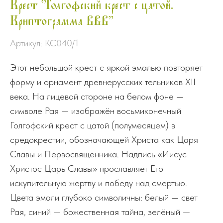
Крест "Голгофский крест с цатой.
Криптограмма ВВВ"
Артикул:
КС040/1
Этот небольшой крест с яркой эмалью повторяет
форму и орнамент древнерусских тельников XII
века. На лицевой стороне на белом фоне —
символе Рая — изображён восьмиконечный
Голгофский крест с цатой (полумесяцем) в
средокрестии, обозначающей Христа как Царя
Славы и Первосвященника. Надпись «Иисус
Христос Царь Славы» прославляет Его
искупительную жертву и победу над смертью.
Цвета эмали глубоко символичны: белый — свет
Рая, синий — божественная тайна, зелёный —