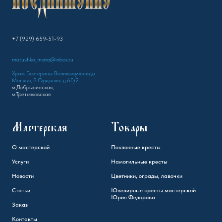
+7 (929) 659-51-93
matushka_maria@inbox.ru
Храм Екатерины Великомученицы
Москва, Б.Ордынка, д.60/2
м.Добрынинская,
м.Третьяковская
Мастерская
Товары
О мастерской
Поклонные кресты
Услуги
Намогильные кресты
Новости
Цветники, ограды, лавочки
Статьи
Ювелирные кресты мастерской
Юрия Федорова
Заказ
Контакты