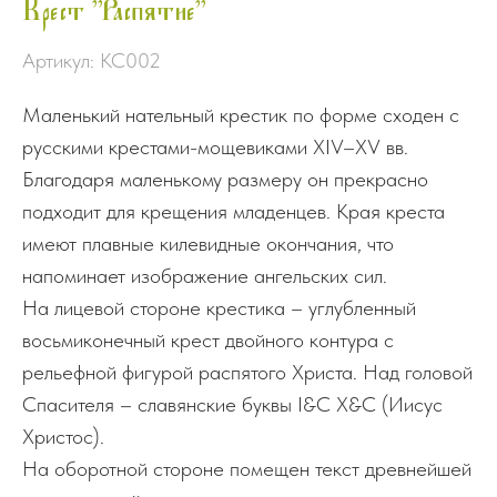
Крест "Распятие"
Артикул:
КС002
Маленький нательный крестик по форме сходен с
русскими крестами-мощевиками XIV–XV вв.
Благодаря маленькому размеру он прекрасно
подходит для крещения младенцев. Края креста
имеют плавные килевидные окончания, что
напоминает изображение ангельских сил.
На лицевой стороне крестика – углубленный
восьмиконечный крест двойного контура с
рельефной фигурой распятого Христа. Над головой
Спасителя – славянские буквы І&С Х&С (Иисус
Христос).
На оборотной стороне помещен текст древнейшей