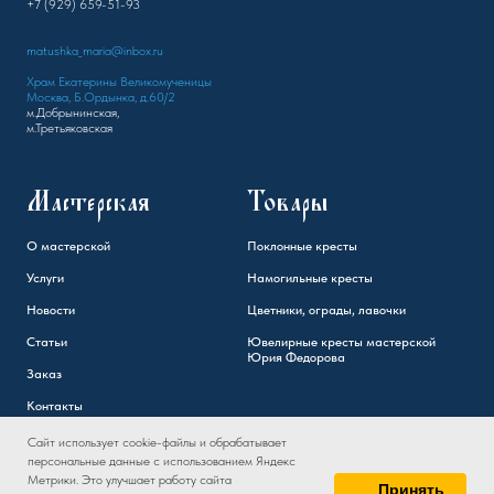
+7 (929) 659-51-93
matushka_maria@inbox.ru
Храм Екатерины Великомученицы
Москва, Б.Ордынка, д.60/2
м.Добрынинская,
м.Третьяковская
Мастерская
Товары
О мастерской
Поклонные кресты
Услуги
Намогильные кресты
Новости
Цветники, ограды, лавочки
Статьи
Ювелирные кресты мастерской
Юрия Федорова
Заказ
Контакты
Сайт использует cookie-файлы и обрабатывает
персональные данные с использованием Яндекс
Метрики. Это улучшает работу сайта
Принять