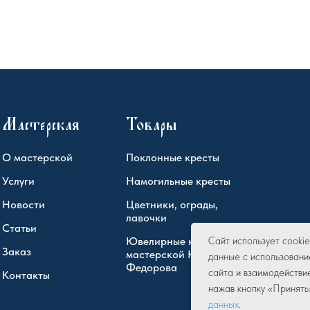
Мастерская
Товары
О мастерской
Поклонные кресты
Услуги
Намогильные кресты
Новости
Цветники, ограды,
лавочки
Статьи
Ювелирные кресты
Сайт использует cook
Заказ
мастерской Юрия
данные с использовани
Федорова
сайта и взаимодействи
Контакты
нажав кнопку «Принять
данных
.