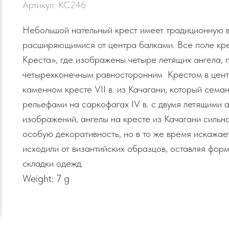
Артикул:
КС246
Небольшой нательный крест имеет традиционную в
расширяющимися от центра балками. Все поле кр
Креста», где изображены четыре летящих ангела,
четырехконечным равносторонним Крестом в цент
каменном кресте VII в. из Качагани, который сема
рельефами на саркофагах IV в. с двумя летящими а
изображений, ангелы на кресте из Качагани сильно
особую декоративность, но в то же время искажае
исходили от византийских образцов, оставляя форм
складки одежд.
Weight: 7 g