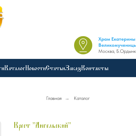
Храм Екатерины
Великомучениц
Москва, Б.Ордынк
ги
Каталог
Новости
Статьи
Заказ
Контакты
Главная
→
Каталог
Крест "Ангельский"