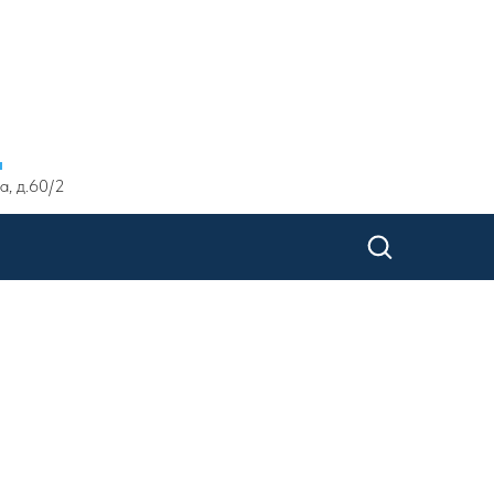
ы
а, д.60/2