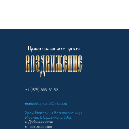
+7 (929) 659-51-93
matushka_maria@inbox.ru
Храм Екатерины Великомученицы
Москва, Б.Ордынка, д.60/2
м.Добрынинская,
м.Третьяковская