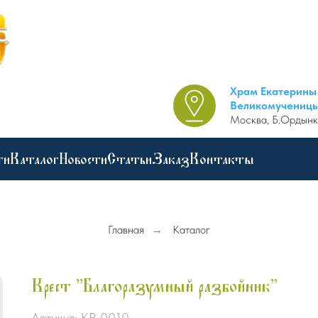
Храм Екатерины
Великомучениц
Москва, Б.Ордынк
ги
Каталог
Новости
Статьи
Заказ
Контакты
Главная
→
Каталог
Крест "Благоразумный разбойник"
Артикул:
КР-0010