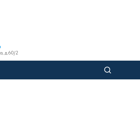
ы
а, д.60/2