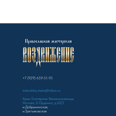
+7 (929) 659-51-93
matushka_maria@inbox.ru
Храм Екатерины Великомученицы
Москва, Б.Ордынка, д.60/2
м.Добрынинская,
м.Третьяковская