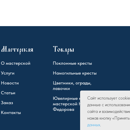
Мастерская
Товары
О мастерской
Поклонные кресты
Услуги
Намогильные кресты
Новости
Цветники, ограды,
лавочки
Статьи
Ювелирные кресты
Сайт использует cook
Заказ
мастерской Юрия
данные с использовани
Федорова
сайта и взаимодействи
Контакты
нажав кнопку «Принять
данных
.