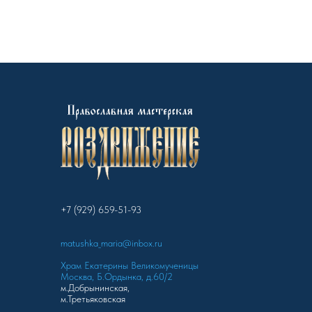
+7 (929) 659-51-93
matushka_maria@inbox.ru
Храм Екатерины Великомученицы
Москва, Б.Ордынка, д.60/2
м.Добрынинская,
м.Третьяковская