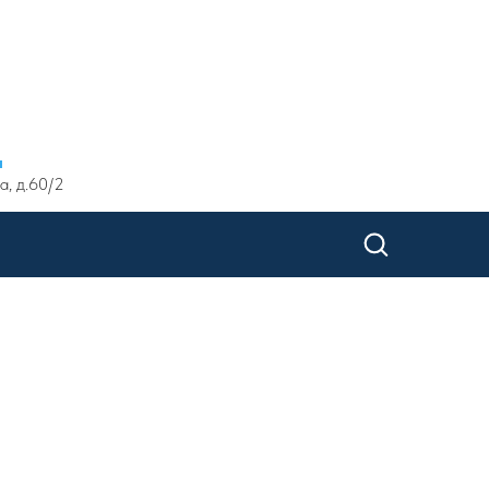
ы
а, д.60/2