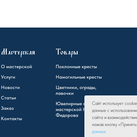
Мастерская
Товары
О мастерской
Поклонные кресты
Услуги
Намогильные кресты
Новости
Цветники, ограды,
лавочки
Статьи
Ювелирные кресты
Сайт использует cook
Заказ
мастерской Юрия
данные с использовани
Федорова
сайта и взаимодействи
Контакты
нажав кнопку «Принять
данных
.