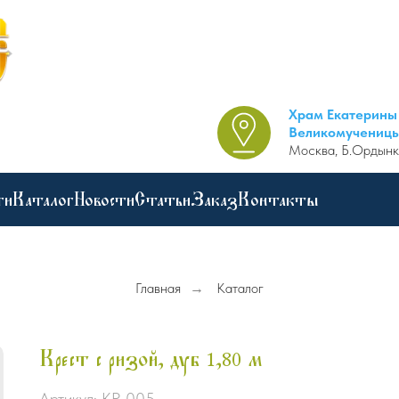
Храм Екатерины
Великомучениц
Москва, Б.Ордынк
ги
Каталог
Новости
Статьи
Заказ
Контакты
Главная
→
Каталог
Крест с ризой, дуб 1,80 м
Артикул:
КР-005