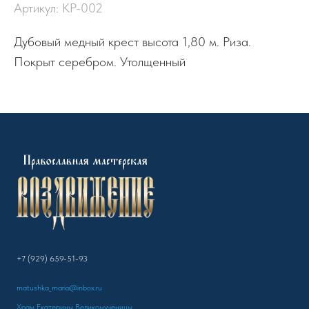
Артикул:
КР-002
Дубовый медный крест высота 1,80 м. Риза.
Покрыт серебром. Утолщенный
+7 (929) 659-51-93
matushka_maria@inbox.ru
Храм Екатерины Великомученицы