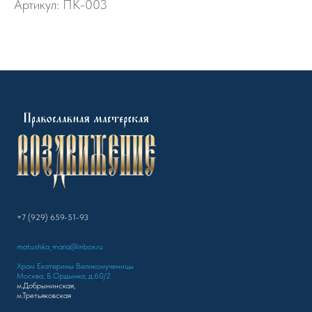
Артикул:
ПК-003
+7 (929) 659-51-93
matushka_maria@inbox.ru
Храм Екатерины Великомученицы
Москва, Б.Ордынка, д.60/2
м.Добрынинская,
м.Третьяковская