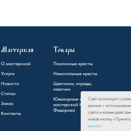
Мастерская
Товары
О мастерской
Поклонные кресты
Услуги
Намогильные кресты
Новости
Цветники, ограды,
лавочки
Статьи
Ювелирные кресты
Сайт использует cook
Заказ
мастерской Юрия
данные с использовани
Федорова
сайта и взаимодействи
Контакты
нажав кнопку «Принять
данных
.