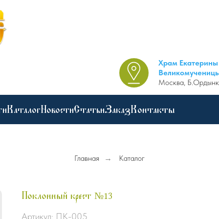
Храм Екатерины
Великомучениц
Москва, Б.Ордынк
ги
Каталог
Новости
Статьи
Заказ
Контакты
Главная
→
Каталог
Поклонный крест №13
Артикул:
ПК-005