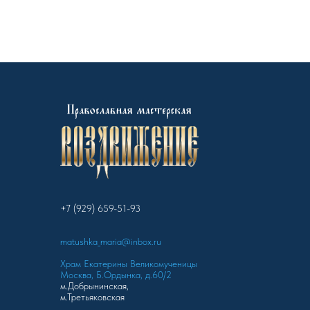
+7 (929) 659-51-93
matushka_maria@inbox.ru
Храм Екатерины Великомученицы
Москва, Б.Ордынка, д.60/2
м.Добрынинская,
м.Третьяковская