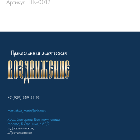
Артикул:
ПК-0012
+7 (929) 659-51-93
matushka_maria@inbox.ru
Храм Екатерины Великомученицы
Москва, Б.Ордынка, д.60/2
м.Добрынинская,
м.Третьяковская