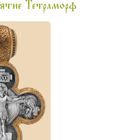
пятие Тетраморф