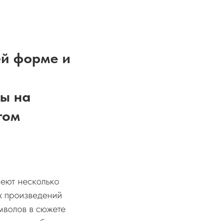
ей форме и
ны на
том
меют несколько
х произведений
мволов в сюжете