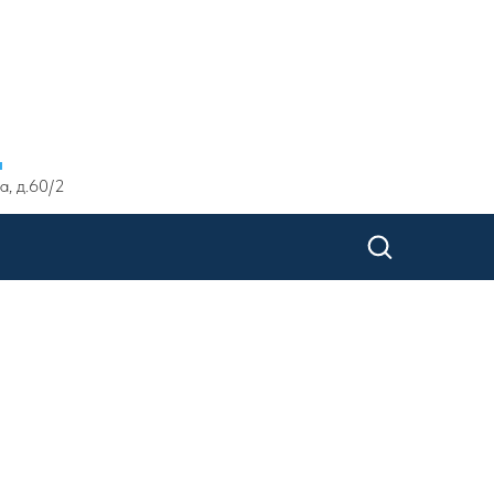
ы
а, д.60/2