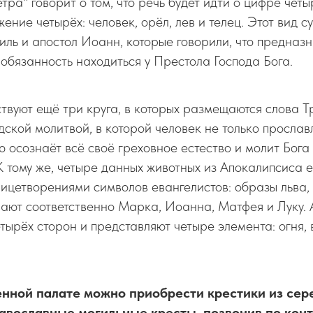
тра" говорит о том, что речь будет идти о цифре четы
жение четырёх: человек, орёл, лев и телец. Этот вид 
ль и апостол Иоанн, которые говорили, что предназн
 обязанность находиться у Престола Господа Бога.
твуют ещё три круга, в которых размещаются слова Т
дской молитвой, в которой человек не только прослав
ю осознаёт всё своё греховное естество и молит Бога 
К тому же, четыре данных животных из Апокалипсиса е
цетворениями символов евангелистов: образы льва, 
ают соответственно Марка, Иоанна, Матфея и Луку. 
етырёх сторон и представляют четыре элемента: огня, 
нной палате можно приобрести крестики из сер
авославные могильные кресты, позвонив по кон