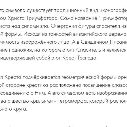
го символа существует традиционный вид иконографи
зом Христа Триумфатора. Само название "Триумфатор
иста над силами зла. Очертания фигуры спасителя и
й формы. Исходя из тонкостей византийского церемо
начимость изображённого лица. А в Священном Писан
ние подножия, на котором стоит Спаситель и является
лицетворяющей собой этот Крест Господа.
я Креста подчёркивается геометрической формы орн
ой стороне крестика расположено посвящение славо
 соединению с Ним. А его символом есть изображени
ва с шестью крыльями - тетраморфа, который распо
ного круга.