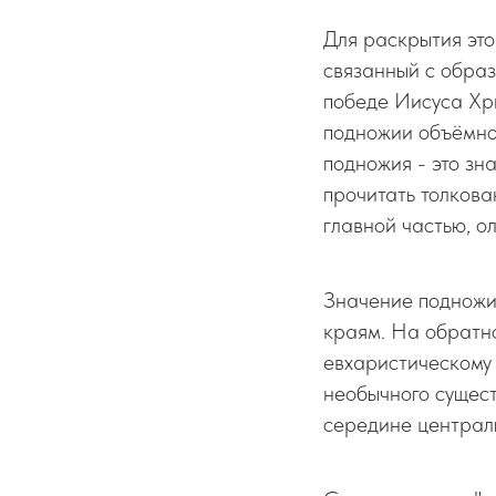
Для раскрытия это
связанный с обра
победе Иисуса Хр
подножии объёмно
подножия - это з
прочитать толкова
главной частью, о
Значение подножи
краям. На обратн
евхаристическому
необычного сущест
середине централь