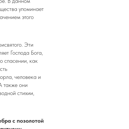
ре. В данном
существа упоминает
ачением этого
рисвятого. Эти
ляет Господа Бога,
о спасении, как
сть
орла, человека и
А также они
водной стихии,
ебра с позолотой
тактному