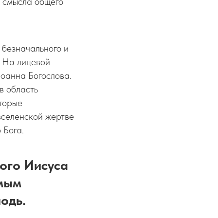
и смысла общего
 безначального и
. На лицевой
оанна Богослова.
в область
оторые
вселенской жертве
 Бога.
того Иисуса
амым
подь.