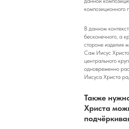
данной композиции
композиционного 
В данном контекст
бесконечного, а к
стороне изделия 
Сам Иисус Христос
центрального круг
одновременно расс
Иисуса Христа рад
Также нужно
Христа мож
подчёркивая