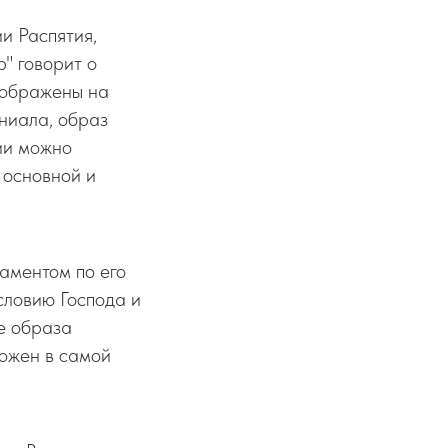
и Распятия,
" говорит о
зображены на
ниала, образ
ии можно
 основной и
аментом по его
словию Господа и
е образа
ложен в самой