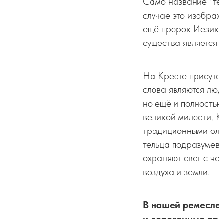
Само название "те
случае это изобра
ещё пророк Иезики
существа является
На Кресте присутс
слова являются лю
но ещё и полность
великой милости. 
традиционными оли
тельца подразумев
охраняют свет с ч
воздуха и земли.
В нашей ремесле
и деревянные пр