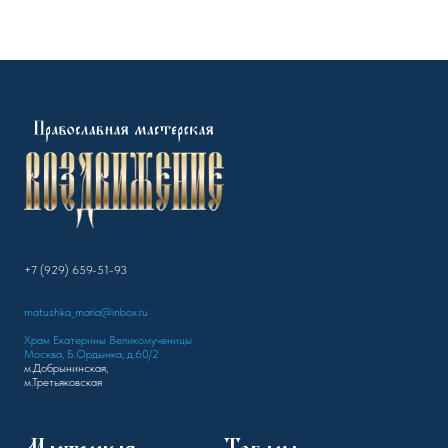
+7 (929) 659-51-93
matushka_maria@inbox.ru
Храм Екатерины Великомученицы
Москва, Б.Ордынка, д.60/2
м.Добрынинская,
м.Третьяковская