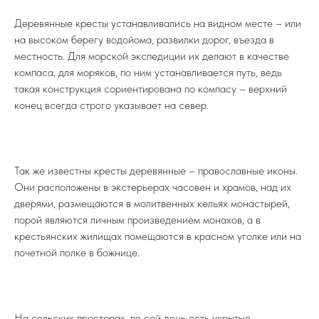
Деревянные кресты устанавливались на видном месте – или
на высоком берегу водойома, развилки дорог, въезда в
местность. Для морской экспедиции их делают в качестве
компаса, для моряков, по ним устанавливается путь, ведь
такая конструкция сориентирована по компасу – верхний
конец всегда строго указывает на север.
Так же известны кресты деревянные – православные иконы.
Они расположены в экстерьерах часовен и храмов, над их
дверями, размещаются в молитвенных кельях монастырей,
порой являются личным произведением монахов, а в
крестьянских жилищах помещаются в красном уголке или на
почетной полке в божнице.
На сельских просторах, по сей день есть укрытые