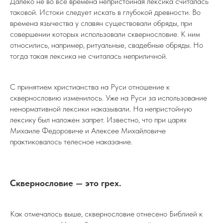
Далеко не во все времена непристойная лексика считалась
таковой. Истоки следует искать в глубокой древности. Во
времена язычества у славян существовали обряды, при
совершении которых использовали сквернословие. К ним
относились, например, ритуальные, свадебные обряды. Но
тогда такая лексика не считалась неприличной.
С принятием христианства на Руси отношение к
сквернословию изменилось. Уже на Руси за использование
ненормативной лексики наказывали. На непристойную
лексику был наложен запрет. Известно, что при царях
Михаиле Федоровиче и Алексее Михайловиче
практиковалось телесное наказание.
Сквернословие — это грех.
Как отмечалось выше, сквернословие отнесено Библией к