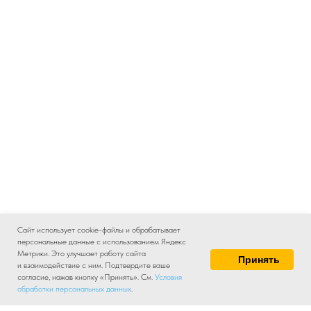
Сайт использует cookie-файлы и обрабатывает
персональные данные с использованием Яндекс
Метрики. Это улучшает работу сайта
Принять
и взаимодействие с ним. Подтвердите ваше
согласие, нажав кнопку «Принять». См.
Условия
обработки персональных данных
.