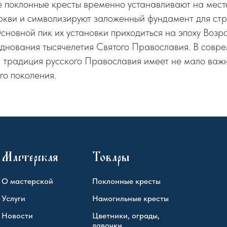
е поклонные кресты временно устанавливают на мес
ркви и символизируют заложенный фундамент для стр
сновной пик их установки приходиться на эпоху Возр
зднования тысячелетия Святого Православия. В совр
я традиция русского Православия имеет не мало важ
го поколения.
Мастерская
Товары
О мастерской
Поклонные кресты
Услуги
Намогильные кресты
Новости
Цветники, ограды,
лавочки