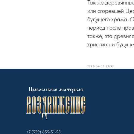
Так же деревянны
или сгоревшей Це
будущего храма. О
период после пра
также, эта древня
христиан и будуще
2015-06-02 13:52
+7 (929) 659-51-93