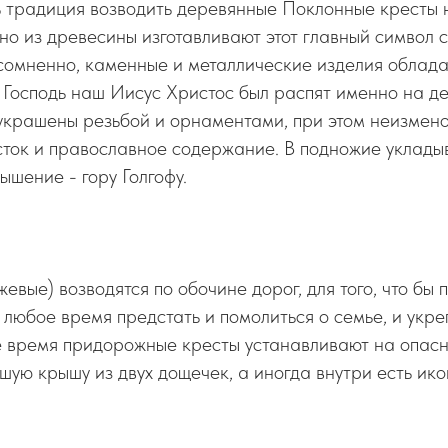
 традиция возводить деревянные Поклонные кресты н
о из древесины изготавливают этот главный символ с
омненно, каменные и металлические изделия облад
 Господь наш Иисус Христос был распят именно на д
украшены резьбой и орнаментами, при этом неизмено
сток и православное содержание. В подножие уклады
ышение - гору Голгофу.
вые) возводятся по обочине дорог, для того, что бы п
 любое время предстать и помолиться о семье, и укре
 время придорожные кресты устанавливают на опасны
ую крышу из двух дощечек, а иногда внутри есть ико