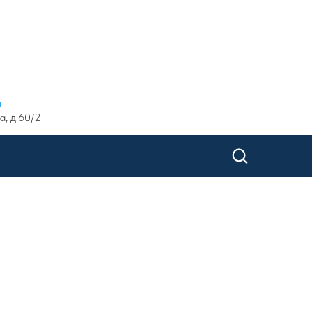
ы
а, д.60/2