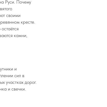
а Руси. Почему
вятого
ают своими
еревянном кресте.
 остаётся
ваются камни,
утники и
плении сил в
х участках дорог.
нка и свечки.