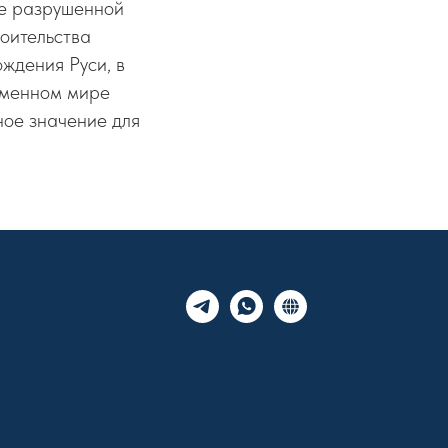
те разрушенной
оительства
ождения Руси, в
еменном мире
ное значение для