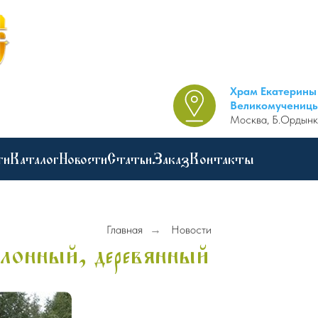
Храм Екатерины
Великомучениц
Москва, Б.Ордынк
ги
Каталог
Новости
Статьи
Заказ
Контакты
Главная
→
Новости
лонный, деревянный