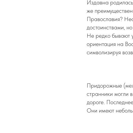
Издавна родилась
же преимущественн
Православия? Нес
достоинствами, но
Не редко бывают 
ориентация на Во
символизируя возв
Придорожные (меже
странники могли в
дороге. Последнее
Они имеют небольш