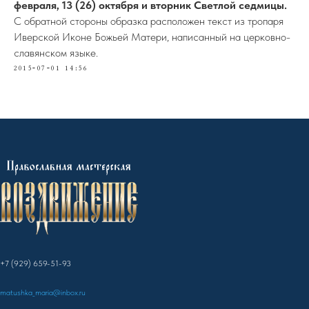
февраля, 13 (26) октября и вторник Светлой седмицы.
С обратной стороны образка расположен текст из тропаря
Иверской Иконе Божьей Матери, написанный на церковно-
славянском языке.
2015-07-01 14:56
+7 (929) 659-51-93
matushka_maria@inbox.ru