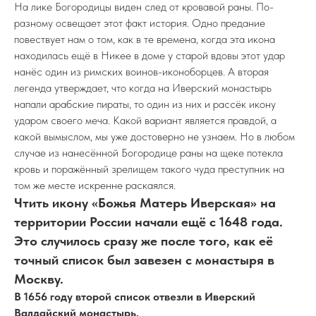
На лике Богородицы виден след от кровавой раны. По-
разному освещает этот факт история. Одно предание
повествует нам о том, как в те времена, когда эта икона
находилась ещё в Никее в доме у старой вдовы этот удар
нанёс один из римских воинов-иконоборцев. А вторая
легенда утверждает, что когда на Иверский монастырь
напали арабские пираты, то один из них и рассёк икону
ударом своего меча. Какой вариант является правдой, а
какой вымыслом, мы уже достоверно не узнаем. Но в любом
случае из нанесённой Богородице раны на щеке потекла
кровь и поражённый зрелищем такого чуда преступник на
том же месте искренне раскаялся.
Чтить икону «Божья Матерь Иверская» на
территории России начали ещё с 1648 года.
Это случилось сразу же после того, как её
точный список был завезен с монастыря в
Москву.
В 1656 году второй список отвезли в Иверский
Валдайский монастырь.