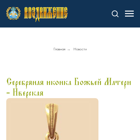
Главная
→
Новости
Серебряная иконка Божьей Матери
- Иверская