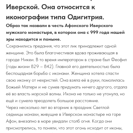
Иверской. Она относится к
иконографии типа Одигитрия.
Образ так назвали в честь Афонского Иверского
мужского монастыря, в котором она с 999 года нашей
эры находится и поныне.
Сохранились предания, что этот лик принадлежит одной
женщине. Это была благочестивая вдова проживающая в
городе Никеи. В то время императором в стране был Феофил
(годы жизни 829 – 842). Главной его деятельностью была
беспощадная борьба с иконами. Женщина хотела спасти
свою иконку от нехристей. Она взяла её в руки, помолилась
Божьей Матери и не сумев придумать ничего другого, отдала
её во власть морской волны. Икона не только не утонула, но
ещё и сумела преодолеть большое расстояние.
Через несколько лет во вторник в праздник Светлой
седмицы монахи, живущие в Иверском монастыре на горе
Афон, внезапно в море увидали столб огня. Когда они
присмотрелись, то поняли, что этот огонь исходит от иконы,