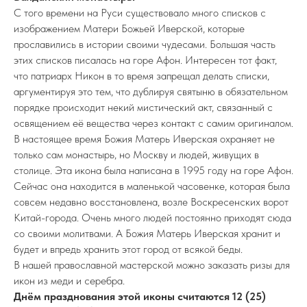
С того времени на Руси существовало много списков с
изображением Матери Божьей Иверской, которые
прославились в истории своими чудесами. Большая часть
этих списков писалась на горе Афон. Интересен тот факт,
что патриарх Никон в то время запрещал делать списки,
аргументируя это тем, что дублируя святыню в обязательном
порядке происходит некий мистический акт, связанный с
освящением её вещества через контакт с самим оригиналом.
В настоящее время Божия Матерь Иверская охраняет не
только сам монастырь, но Москву и людей, живущих в
столице. Эта икона была написана в 1995 году на горе Афон.
Сейчас она находится в маленькой часовенке, которая была
совсем недавно восстановлена, возле Воскресенских ворот
Китай-города. Очень много людей постоянно приходят сюда
со своими молитвами. А Божия Матерь Иверская хранит и
будет и впредь хранить этот город от всякой беды.
В нашей православной мастерской можно заказать ризы для
икон из меди и серебра.
Днём празднования этой иконы считаются 12 (25)