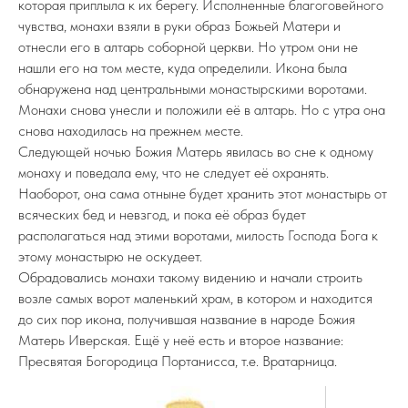
которая приплыла к их берегу. Исполненные благоговейного
чувства, монахи взяли в руки образ Божьей Матери и
отнесли его в алтарь соборной церкви. Но утром они не
нашли его на том месте, куда определили. Икона была
обнаружена над центральными монастырскими воротами.
Монахи снова унесли и положили её в алтарь. Но с утра она
снова находилась на прежнем месте.
Следующей ночью Божия Матерь явилась во сне к одному
монаху и поведала ему, что не следует её охранять.
Наоборот, она сама отныне будет хранить этот монастырь от
всяческих бед и невзгод, и пока её образ будет
располагаться над этими воротами, милость Господа Бога к
этому монастырю не оскудеет.
Обрадовались монахи такому видению и начали строить
возле самых ворот маленький храм, в котором и находится
до сих пор икона, получившая название в народе Божия
Матерь Иверская. Ещё у неё есть и второе название:
Пресвятая Богородица Портанисса, т.е. Вратарница.