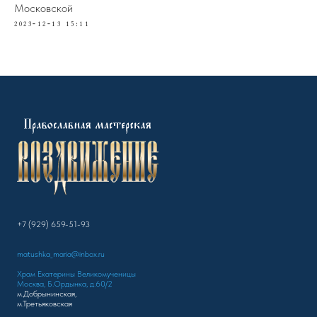
Московской
2023-12-13 15:11
+7 (929) 659-51-93
matushka_maria@inbox.ru
Храм Екатерины Великомученицы
Москва, Б.Ордынка, д.60/2
м.Добрынинская,
м.Третьяковская