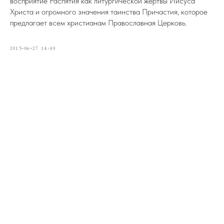
восприятие Распятия как литургической жертвы Иисуса
Христа и огромного значения таинства Причастия, которое
предлагает всем христианам Православная Церковь.
2015-06-27 14:49