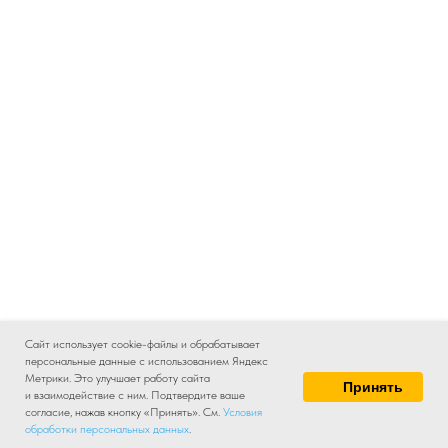
Сайт использует cookie-файлы и обрабатывает
персональные данные с использованием Яндекс
Метрики. Это улучшает работу сайта
Принять
и взаимодействие с ним. Подтвердите ваше
согласие, нажав кнопку «Принять». См.
Условия
обработки персональных данных
.