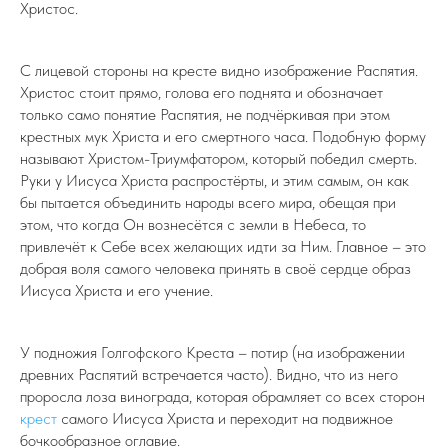
Христос.
С лицевой стороны на кресте видно изображение Распятия.
Христос стоит прямо, голова его поднята и обозначает
только само понятие Распятия, не подчёркивая при этом
крестных мук Христа и его смертного часа. Подобную форму
называют Христом-Триумфатором, который победил смерть.
Руки у Иисуса Христа распростёрты, и этим самым, он как
бы пытается объединить народы всего мира, обещая при
этом, что когда Он вознесётся с земли в Небеса, то
привлечёт к Себе всех желающих идти за Ним. Главное – это
добрая воля самого человека принять в своё сердце образ
Иисуса Христа и его учение.
У подножия Голгофского Креста – потир (на изображении
древних Распятий встречается часто). Видно, что из него
проросла лоза винограда, которая обрамляет со всех сторон
крест
самого Иисуса Христа и переходит на подвижное
бочкообразное оглавие.