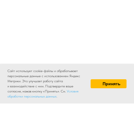
Сайт использует cookie-файлы и обрабатывает
персональные данные с использованием Яндекс
Метрики. Это улучшает работу сайта
Принять
и взаимодействие с ним. Подтвердите ваше
согласие, нажав кнопку «Принять». См.
Условия
обработки персональных данных
.