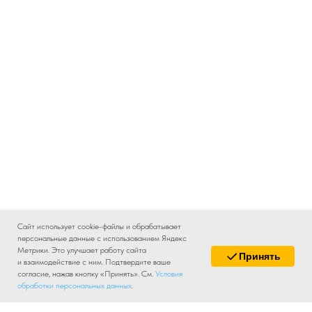
Сайт использует cookie-файлы и обрабатывает
персональные данные с использованием Яндекс
Метрики. Это улучшает работу сайта
Принять
и взаимодействие с ним. Подтвердите ваше
согласие, нажав кнопку «Принять». См.
Условия
обработки персональных данных
.