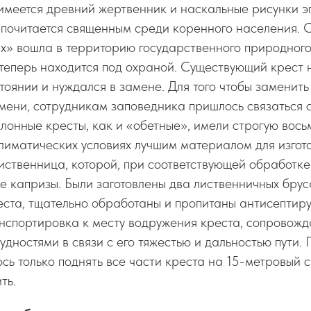
 имеется древний жертвенник и наскальные рисунки э
 почитается священным среди коренного населения. 
ях» вошла в территорию государственного природног
еперь находится под охраной. Существующий крест н
тоянии и нуждался в замене. Для того чтобы заменить
мени, сотрудникам заповедника пришлось связаться 
оклонные кресты, как и «обетные», имели строгую вос
лиматических условиях лучшим материалом для изгот
иственница, которой, при соответствующей обработке
 капризы. Были заготовлены два лиственничных брус
еста, тщательно обработаны и пропитаны антисепти
нспортировка к месту водружения креста, сопровожд
дностями в связи с его тяжестью и дальностью пути. 
ось только поднять все части креста на 15-метровый 
ть.