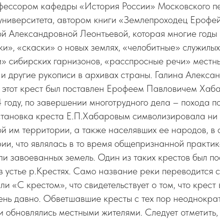
фессором кафедры «История России» Московского пе
 университета, автором книги «Землепроходец Ерофе
й Александровной Леонтьевой, которая многие годы
ки», «скаски» о новых землях, «челобитные» служилых
» сибирских гарнизонов, «расспросные речи» местны
и другие рукописи в архивах страны. Галина Алекса
о этот крест был поставлен Ерофеем Павловичем Хаб
году, по завершении многотрудного дела – похода п
тановка креста Е.П.Хабаровым символизировала ни ч
й им территории, а также населявших ее народов, в 
ии, что являлась в то время общепризнанной практи
и завоеванных земель. Один из таких крестов был п
в устье р.Крестях. Само название реки переводится с
и «С крестом», что свидетельствует о том, что крест 
ень давно. Обветшавшие кресты с тех пор неоднокра
 обновлялись местными жителями. Следует отметить, ч