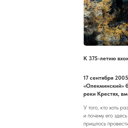
К 375-летию вхо
17 сентября 200
«Олекминский» б
реки Крестях, в
У того, кто хоть р
и почему его здес
пришлось провести