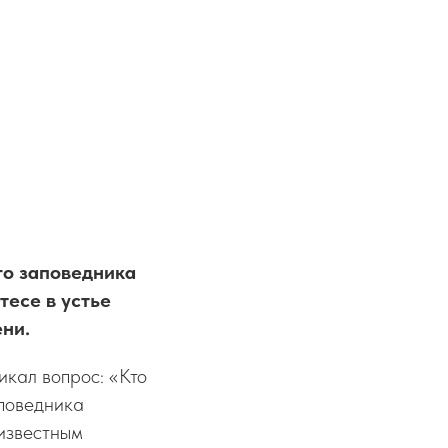
го заповедника
тесе в устье
ени.
никал вопрос: «Кто
аповедника
 известным