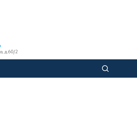
ы
а, д.60/2