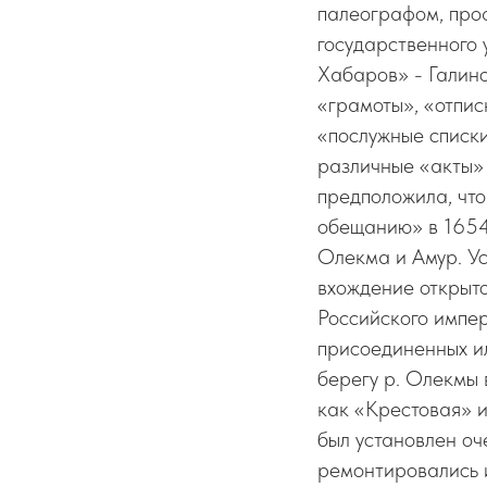
палеографом, про
государственного
Хабаров» - Галино
«грамоты», «отпис
«послужные списки
различные «акты» 
предположила, чт
обещанию» в 1654 
Олекма и Амур. Ус
вхождение открыто
Российского импер
присоединенных ил
берегу р. Олекмы 
как «Крестовая» ил
был установлен оч
ремонтировались и