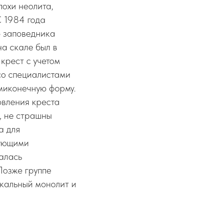
похи неолита,
С 1984 года
о заповедника
а скале был в
 крест с учетом
со специалистами
ьмиконечную форму.
овления креста
, не страшны
а для
рующими
алась
Позже группе
скальный монолит и