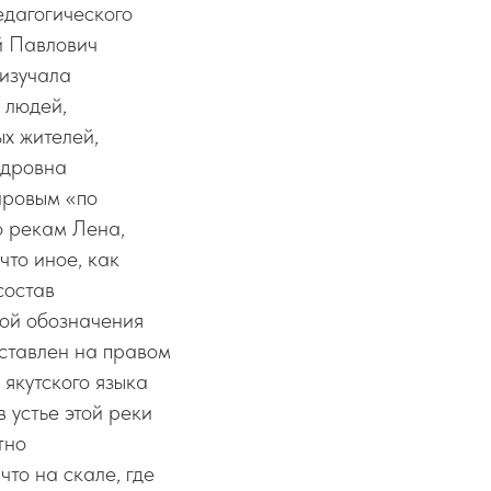
дагогического
й Павлович
 изучала
 людей,
х жителей,
ндровна
аровым «по
о рекам Лена,
то иное, как
состав
кой обозначения
оставлен на правом
 якутского языка
в устье этой реки
тно
то на скале, где