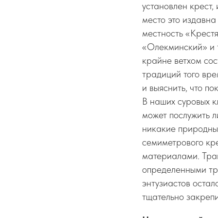
установлен крест,
место это издавна
местность «Крест
«Олекминский» и т
крайне ветхом сос
традиций того вре
и выяснить, что п
В наших суровых к
может послужить л
никакие природные
семиметрового кр
материалами. Тра
определенными тру
энтузиастов остал
тщательно закрепи